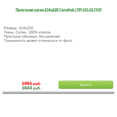
Простыня сатин 214х220 Голубой | ПР-СО-22-ГОЛ
Размер: 214х220
Ткань: Сатин, 100% хлопок
Простыня обычная, без резинки!
Тональность может отличаться от фото
1951
руб.
Купить
1643
руб.