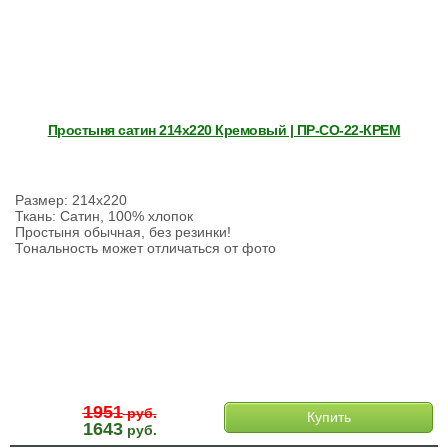
Простыня сатин 214х220 Кремовый | ПР-СО-22-КРЕМ
Размер: 214х220
Ткань: Сатин, 100% хлопок
Простыня обычная, без резинки!
Тональность может отличаться от фото
1951
руб.
Купить
1643
руб.