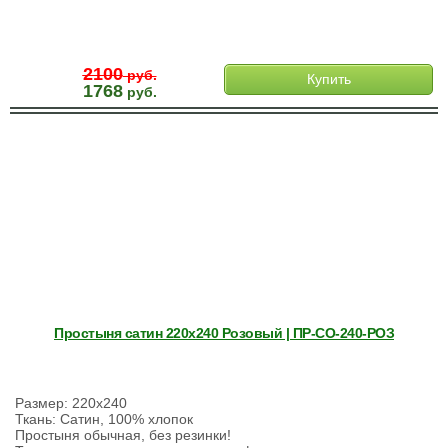
2100
руб.
Купить
1768
руб.
Простыня сатин 220х240 Розовый | ПР-СО-240-РОЗ
Размер: 220х240
Ткань: Сатин, 100% хлопок
Простыня обычная, без резинки!