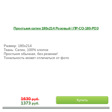
Простыня сатин 180х214 Розовый | ПР-СО-180-РОЗ
Размер: 180х214
Ткань: Сатин, 100% хлопок
Простыня обычная, без резинки!
Тональность может отличаться от фото
1630
руб.
Купить
1373
руб.