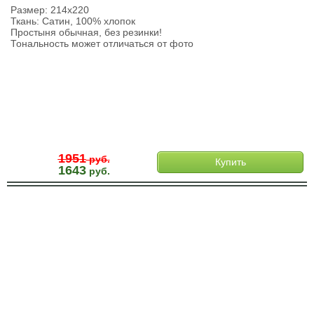
Размер: 214х220
Ткань: Сатин, 100% хлопок
Простыня обычная, без резинки!
Тональность может отличаться от фото
1951
руб.
Купить
1643
руб.