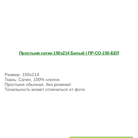
Простыня сатин 150х214 Белый | ПР-СО-150-БЕЛ
Размер: 150х214
Ткань: Сатин, 100% хлопок
Простыня обычная, без резинки!
Тональность может отличаться от фото