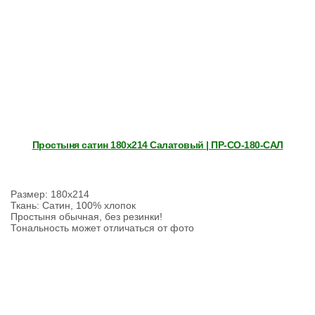
Простыня сатин 180х214 Салатовый | ПР-СО-180-САЛ
Размер: 180х214
Ткань: Сатин, 100% хлопок
Простыня обычная, без резинки!
Тональность может отличаться от фото