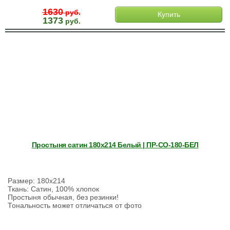
1630
руб.
Купить
1373
руб.
Простыня сатин 180х214 Белый | ПР-СО-180-БЕЛ
Размер: 180х214
Ткань: Сатин, 100% хлопок
Простыня обычная, без резинки!
Тональность может отличаться от фото