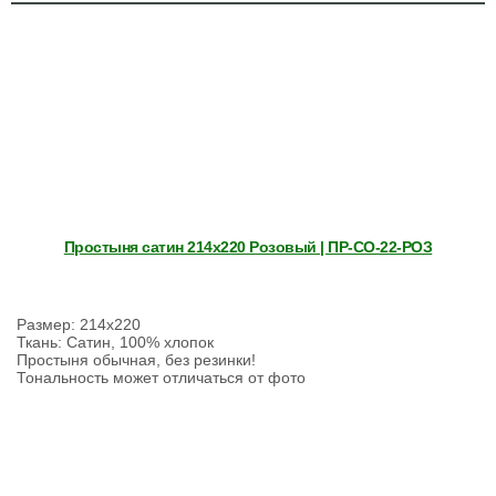
Простыня сатин 214х220 Розовый | ПР-СО-22-РОЗ
Размер: 214х220
Ткань: Сатин, 100% хлопок
Простыня обычная, без резинки!
Тональность может отличаться от фото