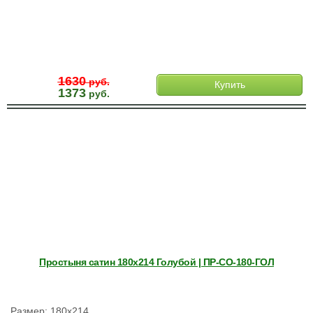
1630
руб.
Купить
1373
руб.
Простыня сатин 180х214 Голубой | ПР-СО-180-ГОЛ
Размер: 180х214