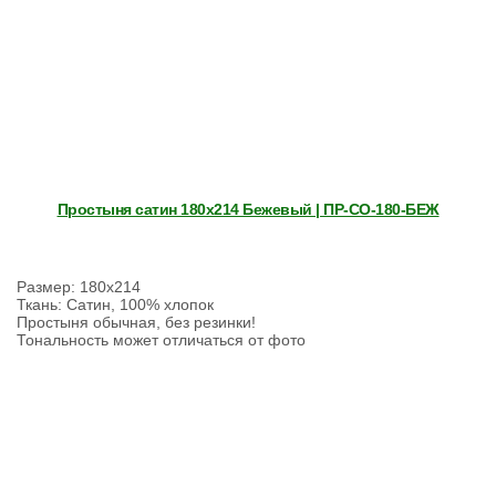
Простыня сатин 180х214 Бежевый | ПР-СО-180-БЕЖ
Размер: 180х214
Ткань: Сатин, 100% хлопок
Простыня обычная, без резинки!
Тональность может отличаться от фото