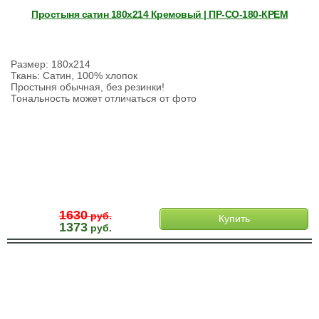
Простыня сатин 180х214 Кремовый | ПР-СО-180-КРЕМ
Размер: 180х214
Ткань: Сатин, 100% хлопок
Простыня обычная, без резинки!
Тональность может отличаться от фото
1630
руб.
Купить
1373
руб.