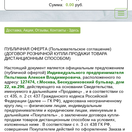
Сумма:
0.00
руб.
Toggl
navig
Доставка, Акции, Отзывы, Контакты - Здесь
ПУБЛИЧНАЯ ОФЕРТА (Пользовательское соглашение)
(ДОГОВОР РОЗНИЧНОЙ КУПЛИ-ПРОДАЖИ ТОВАРА
ДИСТАНЦИОННЫМ СПОСОБОМ)
Настоящий документ является официальным предложением
(публичной офертой)
Индивидуального предпринимателя
Пельтмана Алексея Владимировича
, расположенного по
адресу:
127474, г.Москва, Бескудниковский бульвар, дом
22, кв.296
, действующего на основании Свидетельства,
именуемого в дальнейшем «Продавец» , и в соответствии со
ст. 435, п. 2 ст. 437 Гражданского кодекса Российской
Федерации (далее — ГК РФ), адресована неограниченному
кругу лиц — физическим лицам, индивидуальным
предпринимателям и юридическим лицам, именуемым в
дальнейшем «Покупатель» , о заключении договора купли-
продажи товаров дистанционным способом на условиях,
изложенных ниже . В соответствии с п. 3 ст. 438 ГК РФ,
совершение Покупателем действий по оформлению Заказа и