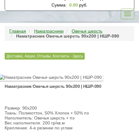
Сумма:
0.00
руб.
Toggl
navig
Главная
Наматрасники
Овечья шерсть
Наматрасник Овечья шерсть 90х200 | НШР-090
Доставка, Акции, Отзывы, Контакты - Здесь
Наматрасник Овечья шерсть 90х200 | НШР-090
Размер: 90х200
Ткань: Поликоттон, 50% Хлопок + 50% пэ
Наполнитель: Овечья шерсть + пэ
Вес наполнителя: 200 гр/кв.м
Крепление: 4-е резинки по углам