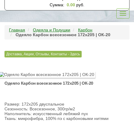
Сумма:
0.00
руб.
Toggl
navig
Главная
Одеяла и Подушки
Карбон
Одеяло Карбон всесезонное 172х205 | ОК-20
Доставка, Акции, Отзывы, Контакты - Здесь
Одеяло Карбон всесезонное 172х205 | ОК-20
Размер: 172х205 двуспальное
Сезонность: Всесезонное, 300гр/м2
Наполнитель: искусственный лебяжий пух
Ткань: микрофибра, 100% пэ с карбоновыми нитями