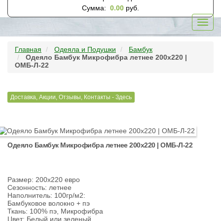
Сумма:
0.00
руб.
Toggl
navig
Главная
Одеяла и Подушки
Бамбук
Одеяло Бамбук Микрофибра летнее 200х220 |
ОМБ-Л-22
Доставка, Акции, Отзывы, Контакты - Здесь
Одеяло Бамбук Микрофибра летнее 200х220 | ОМБ-Л-22
Размер: 200х220 евро
Сезонность: летнее
Наполнитель: 100гр/м2:
Бамбуковое волокно + пэ
Ткань: 100% пэ, Микрофибра
Цвет: Белый или зеленый