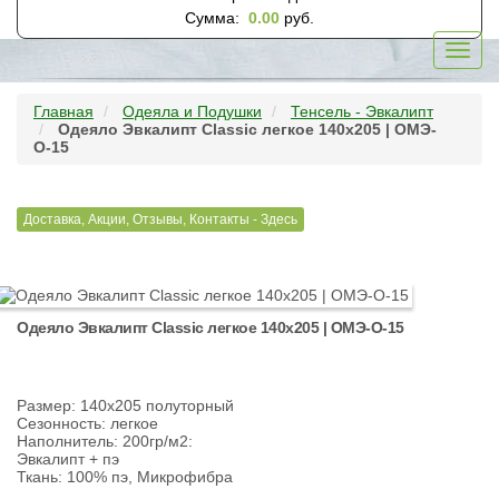
Сумма:
0.00
руб.
Toggl
navig
Главная
Одеяла и Подушки
Тенсель - Эвкалипт
Одеяло Эвкалипт Classic легкое 140x205 | ОМЭ-
О-15
Доставка, Акции, Отзывы, Контакты - Здесь
Одеяло Эвкалипт Classic легкое 140x205 | ОМЭ-О-15
Размер: 140х205 полуторный
Сезонность: легкое
Наполнитель: 200гр/м2:
Эвкалипт + пэ
Ткань: 100% пэ, Микрофибра