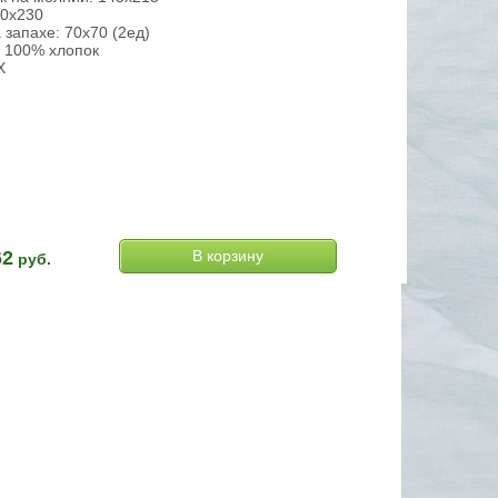
60х230
 запахе: 70х70 (2ед)
, 100% хлопок
Х
62
руб.