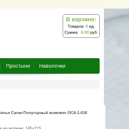
В корзине:
Товаров:
0
ед.
Сумма:
0.00
руб.
Простыни
Наволочки
белье Сатин Полуторный комплект ОCA-1-016
к на молнии: 145х215