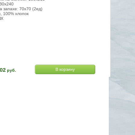
30х240
а запахе: 70х70 (2ед)
н, 100% хлопок
ВХ
02
руб.