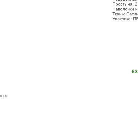
Простыня: 2
Наволочки н
Ткань: Сати
Упаковка: П
63
ться