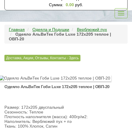
Сумма:
0.00
руб.
Toggl
navig
Главная
Одеяла и Подушки
Верблюжий пух
Одеяло АльВиТек Гоби Luxe 172x205 теплое |
ОВП-20
Доставка, Акции, Отзывы, Контакты - Здесь
Одеяло АльВиТек Гоби Luxe 172x205 теплое | ОВП-20
Размер: 172х205 двуспальный
Сезонность: Теплое
Плотность наполнителя (масса): 400гр/м2:
Наполнитель: Верблюжий пух + пэ
Ткань: 100% Хлопок, Сатин