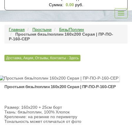
Сумма:
0.00
руб.
Toggl
navig
Главная
Простыни
Бязь/Поплин
Простыня бязь/поплин 160х200 Серая | ПР-ПО-
Р-160-СЕР
Доставка, Акции, Отзывы, Контакты - Здесь
Простыня бязь/поплин 160х200 Серая | ПР-ПО-Р-160-СЕР
Размер: 160х200 + 25см борт
Ткань: бязь/поплин, 100% Хлопок
Крепление: на резинке по периметру
Тональность может отличаться от фото