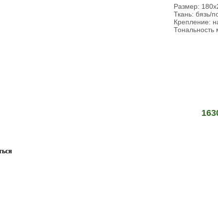
Размер: 180х
Ткань: бязь/
Крепление: н
Тональность 
163
ться