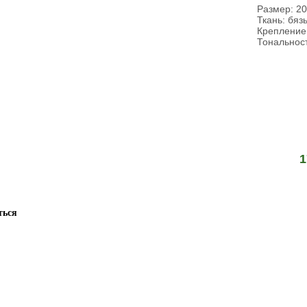
Размер: 20
Ткань: бяз
Крепление:
Тональност
1
ться