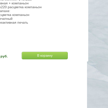
овная + компаньон
х220 расцветка компаньон
апахе:
сцветка компаньон
печатный
реактивная печать
руб.