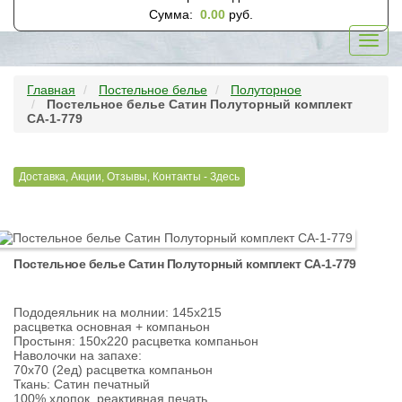
Сумма:
0.00
руб.
Toggl
navig
Главная
Постельное белье
Полуторное
Постельное белье Сатин Полуторный комплект
CA-1-779
Доставка, Акции, Отзывы, Контакты - Здесь
Постельное белье Сатин Полуторный комплект CA-1-779
Пододеяльник на молнии: 145х215
расцветка основная + компаньон
Простыня: 150х220 расцветка компаньон
Наволочки на запахе:
70х70 (2ед) расцветка компаньон
Ткань: Сатин печатный
100% хлопок, реактивная печать