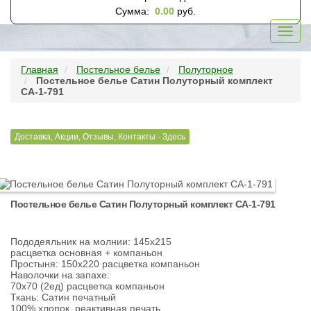
Сумма:
0.00
руб.
Toggl
navig
Главная
Постельное белье
Полуторное
Постельное белье Сатин Полуторный комплект
CA-1-791
Доставка, Акции, Отзывы, Контакты - Здесь
Постельное белье Сатин Полуторный комплект CA-1-791
Пододеяльник на молнии: 145х215
расцветка основная + компаньон
Простыня: 150х220 расцветка компаньон
Наволочки на запахе:
70х70 (2ед) расцветка компаньон
Ткань: Сатин печатный
100% хлопок, реактивная печать