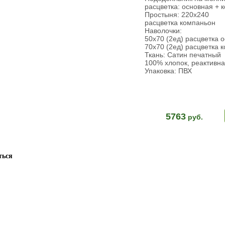
расцветка: основная + 
Простыня: 220х240
расцветка компаньон
Наволочки:
50х70 (2ед) расцветка 
70х70 (2ед) расцветка 
Ткань: Сатин печатный
100% хлопок, реактивна
Упаковка: ПВХ
5763
руб.
ться