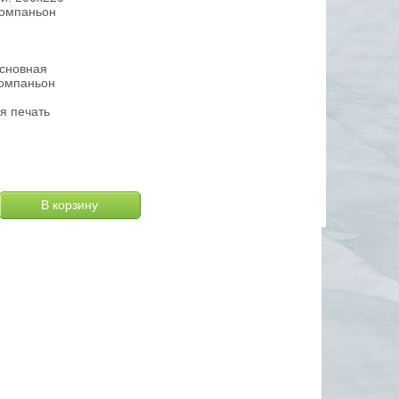
компаньон
основная
компаньон
я печать