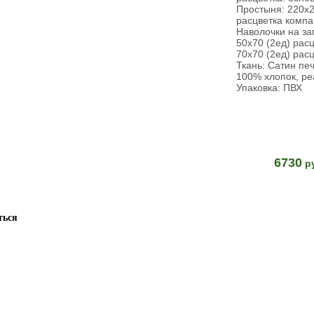
Простыня: 220х
расцветка компа
Наволочки на за
50х70 (2ед) рас
70х70 (2ед) рас
Ткань: Сатин пе
100% хлопок, ре
Упаковка: ПВХ
6730
р
ться