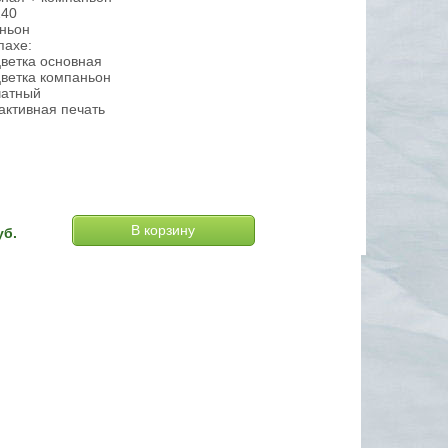
240
ньон
пахе:
цветка основная
цветка компаньон
чатный
активная печать
уб.