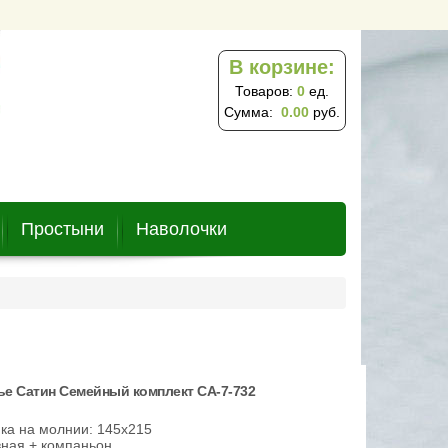
В корзине:
Товаров:
0
ед.
Сумма:
0.00
руб.
Простыни
Наволочки
ье Сатин Семейный комплект CA-7-732
ка на молнии: 145х215
вная + компаньон