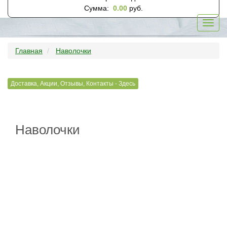
Сумма:
0.00
руб.
Toggl
navig
Главная
Наволочки
Доставка, Акции, Отзывы, Контакты - Здесь
Наволочки