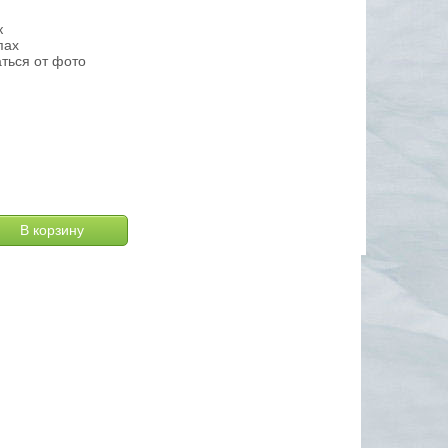
к
пах
ться от фото